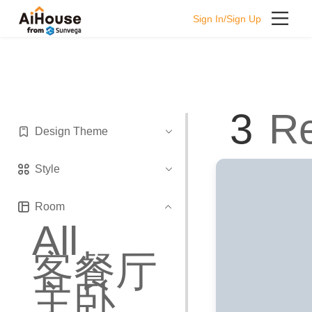
Sign In/Sign Up
3
Re
Design Theme
All
Style
All
Room
现代
All
简约
客餐厅
新中式
主卧